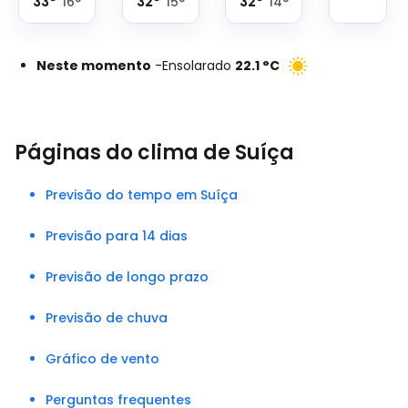
33
°
32
°
32
°
16
°
15
°
14
°
Neste momento
-
Ensolarado
22.1
°
C
Páginas do clima de Suíça
Previsão do tempo em Suíça
Previsão para 14 dias
Previsão de longo prazo
Previsão de chuva
Gráfico de vento
Perguntas frequentes