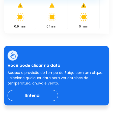
0.9
mm
0.1
mm
0
mm
0
Você pode clicar na data
Acesse a previsão do tempo de Suíça com um clique.
Selecione qualquer data para ver detalhes de
temperatura, chuva e vento.
Entendi