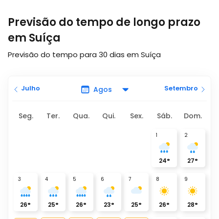
Previsão do tempo de longo prazo
em Suíça
Previsão do tempo para 30 dias em Suíça
Julho
Setembro
Seg.
Ter.
Qua.
Qui.
Sex.
Sáb.
Dom.
1
2
24
°
27
°
3
4
5
6
7
8
9
26
°
25
°
26
°
23
°
25
°
26
°
28
°