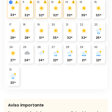
11
12
13
14
15
16
10
33
°
32
°
32
°
32
°
33
°
35
°
33
°
17
18
19
20
21
22
23
29
°
28
°
31
°
35
°
32
°
32
°
25
°
24
25
26
27
28
29
30
27
°
24
°
24
°
22
°
20
°
21
°
22
°
31
23
°
Aviso importante