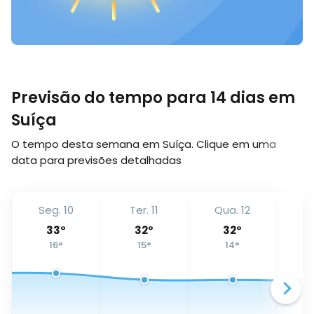
Previsão do tempo para 14 dias em
Suíça
O tempo desta semana em Suíça. Clique em uma
data para previsões detalhadas
Seg. 10
Ter. 11
Qua. 12
Qu
33
°
32
°
32
°
16
°
15
°
14
°