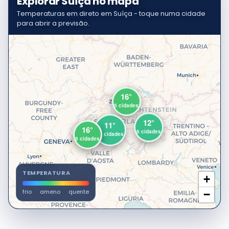
Explorar Suíça no mapa
Temperaturas em direto em Suíça - toque numa cidade
para abrir a previsão.
16°
5 cidades
12°
11°
16°
6 cidades
11 cidades
5 cidades
TEMPERATURA
+
frio
ameno
quente
−