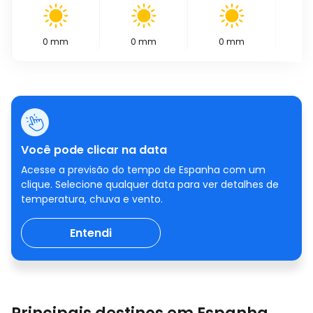
0
mm
0
mm
0
mm
0
Você pode clicar na data
Acesse a previsão do tempo de Espanha com um
clique. Selecione qualquer data para ver detalhes de
temperatura, chuva e vento.
Entendi