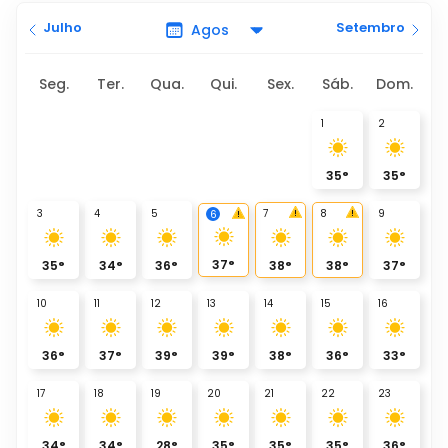
Julho
Setembro
Seg.
Ter.
Qua.
Qui.
Sex.
Sáb.
Dom.
1
2
35
°
35
°
3
4
5
7
8
9
6
37
°
35
°
34
°
36
°
38
°
38
°
37
°
10
11
12
13
14
15
16
36
°
37
°
39
°
39
°
38
°
36
°
33
°
17
18
19
20
21
22
23
34
°
34
°
28
°
35
°
35
°
35
°
36
°