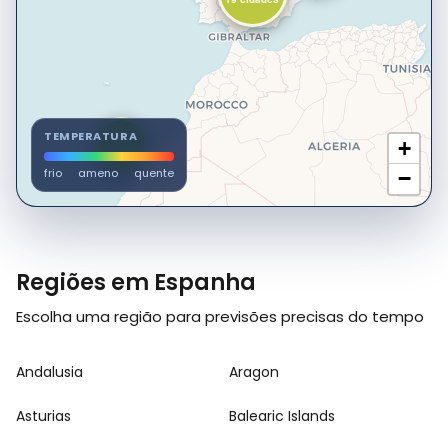
23°
TEMPERATURA
+
3 cidades
frio
ameno
quente
−
Regiões em Espanha
Escolha uma região para previsões precisas do tempo
Andalusia
Aragon
Asturias
Balearic Islands