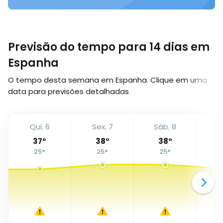
Previsão do tempo para 14 dias em
Espanha
O tempo desta semana em Espanha. Clique em uma
data para previsões detalhadas
Qui. 6
Sex. 7
Sáb. 8
D
37
°
38
°
38
°
25
°
25
°
25
°