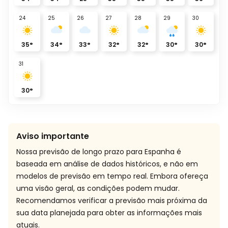
24
25
26
27
28
29
30
35
°
34
°
33
°
32
°
32
°
30
°
30
°
31
30
°
Aviso importante
Nossa previsão de longo prazo para Espanha é
baseada em análise de dados históricos, e não em
modelos de previsão em tempo real. Embora ofereça
uma visão geral, as condições podem mudar.
Recomendamos verificar a previsão mais próxima da
sua data planejada para obter as informações mais
atuais.