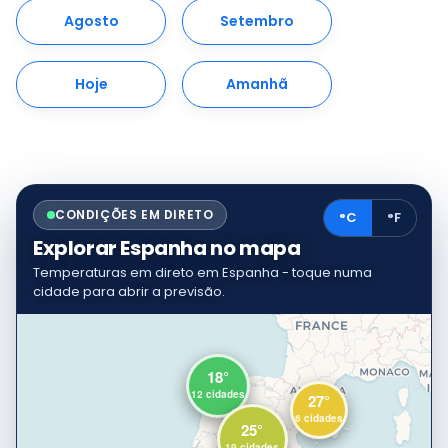
Agosto
Setembro
Hoje
Amanhã
CONDIÇÕES EM DIRETO
°C
°F
Explorar Espanha no mapa
Temperaturas em direto em Espanha - toque numa
cidade para abrir a previsão.
18°
12 cidades
27°
6 cidades
25°
19 cidades